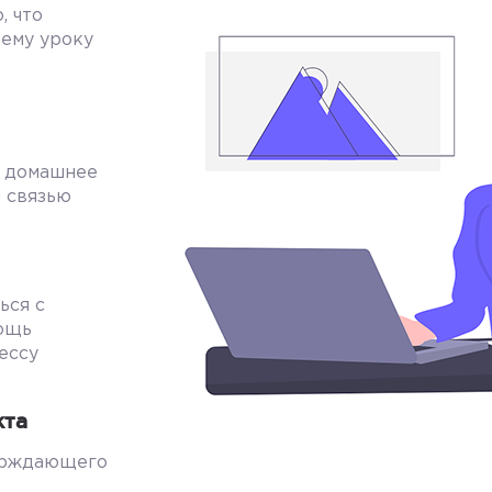
, что
ему уроку
е домашнее
й связью
ься с
мощь
ессу
кта
ерждающего