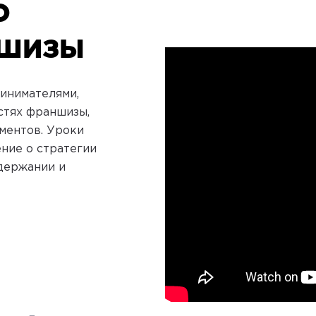
о
ншизы
инимателями,
стях франшизы,
ументов. Уроки
ение о стратегии
ддержании и