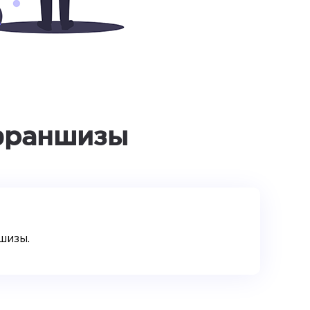
 франшизы
шизы.