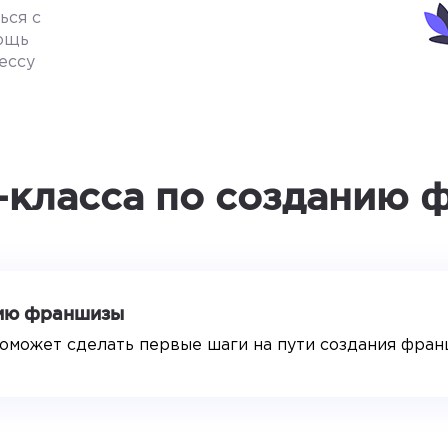
ься с
мощь
ессу
-класса по созданию
нию франшизы
оможет сделать первые шаги на пути создания фран