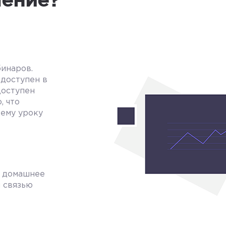
бинаров.
доступен в
доступен
, что
ему уроку
е домашнее
й связью